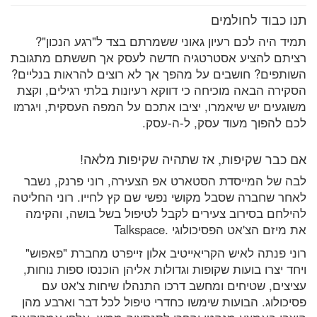
תנו כבוד לחולמים
תמיד היה לכם רעיון גאוני ששמרתם בצד ל"רגע הנכון"?
רציתם להציע אסטרטגיה חדשה לעסק אך חששתם מתגובת
השותפים? חושבים על מהפך אך לא רוצים להראות בנליים?
הסקירה הבאה מוכיחה כי דווקא רעיונות בלתי רגילים, וקצת
משוגעים יש שיאמרו, יציבו אתכם על המפה העסקית, ויגרמו
לכם להפוך מעוד עסק, ל-ה-עסק.
אם כבר שקיפות, אז שתהיה שקיפות מלאה!
לבה של המייסדת הסטארט אפ הצעירה, רוני פרנק, נשבר
לאחר שחברה שסבל מקושי נפשי שם קץ לחייו. רוני החליטה
להילחם בסירוב צעירים לקבל לטיפול בשל בושה, והקימה
את מיזם הצ'אט הפסיכולוגי .Talkspace
רוני פנתה לאיש הקריאייטיב אלון זייפרט מחברת "פאפוש"
ויחד יצרו בועות שקופות וגדולות אליהן הוכנסו ספות נוחות,
עציצים, שטיחים ומחשב דרכו התנהלו שיחות צ'אט עם
פסיכולוג. הבועות שימשו כחדרי טיפול לכל דבר וארבע מהן