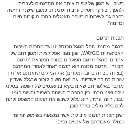
בשוק. יש מגוון של שפות אותם אנו מתרגמים לעברית
ולהפך, ובעיקר רוסית, ערבית וגרמנית. כמובן שישנה דרישה
רחבה גם לשירותים בשפה האנגלית בתרגום קורות חיים
וכדומה".
תכנות תרגום
תרגום מכונה: החל מגוגל טרנסלייט ועד מתרגם השפות
האסיאתיות WAYGO, ישנן מגוון אפליקציות ומגוון רחב של
אתרים וסרגלי תרגום הפועלים בצורה הנקראת "תרגום
מכונה". תרגום מכונה הוא תרגום "אחד לאחד" המתרגם
(בצורה סבירה ברוב המקרים) את המילים שהזנתם אל תוך
שורות כתיבה ייעודיות. עם זאת חשוב לזכור שבגלל שעדיין
מדובר באלגוריתם שאינו בקיא בניואנסים של השפה, בסלנג
שלה ואינו מבחין בין ההפרות השונות בשפות והשוני בזמני
עבר, הווה ועתיד, הוא עלול לשבש את תרגום המשפט ולתת
לכם בליל מילים בלתי מובן.
ישנן תכנות תרגום מובילות אשר נמצאות בשימוש יומיומי
וכחלק מעבודתם של אנשים רבים: