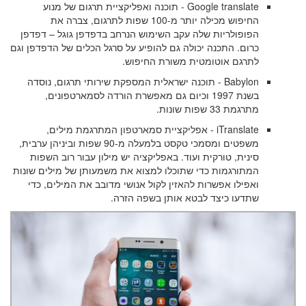
Google translate - תוכנה ואפליקציית תרגום של מנוע
החיפוש מכילה יותר מ-100 שפות לתרגום, צברה את
הפופולריות שלה עקב השימוש הנרחב בדפדפן גוגל – דפדפן
כרום. התכנה יכולה גם להופיע על סרגל הכלים של הדפדפן וגם
לתרגם אוטומטית משורת החיפוש.
Babylon - תוכנה ישראלית המספקת שירותי תרגום, נוסדה
בשנת 1997 וכיום גם מאפשרת הורדה לסמארטפונים,
מתרגמת 33 שפות שונות.
iTranslate - אפליקציית סמארטפון המתרגמת מילים,
משפטים ומסמכי טקסט בלמעלה מ-90 שפות וביניהן ערבית,
סינית, טורקית ועוד. באפליקציה יש מילון עבור רוב השפות
המתורגמות כדי שתוכלו למצוא את משמעותן של מילים שונות
ואפילו אפשרות להאזין לקול אנושי מדובב את המילים, כדי
שתדעו כיצד לבטא אותן בשפה הזרה.