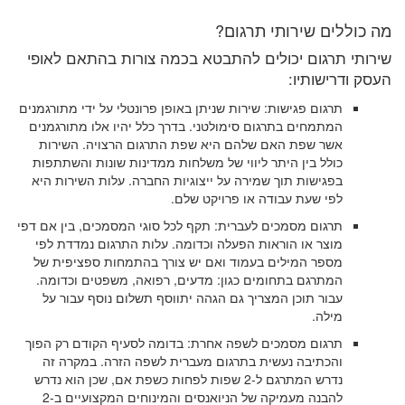
מה כוללים שירותי תרגום?
שירותי תרגום יכולים להתבטא בכמה צורות בהתאם לאופי
העסק ודרישותיו:
תרגום פגישות: שירות שניתן באופן פרונטלי על ידי מתורגמנים
המתמחים בתרגום סימולטני. בדרך כלל יהיו אלו מתורגמנים
אשר שפת האם שלהם היא שפת התרגום הרצויה. השירות
כולל בין היתר ליווי של משלחות ממדינות שונות והשתתפות
בפגישות תוך שמירה על ייצוגיות החברה. עלות השירות היא
לפי שעת עבודה או פרויקט שלם.
תרגום מסמכים לעברית: תקף לכל סוגי המסמכים, בין אם דפי
מוצר או הוראות הפעלה וכדומה. עלות התרגום נמדדת לפי
מספר המילים בעמוד ואם יש צורך בהתמחות ספציפית של
המתרגם בתחומים כגון: מדעים, רפואה, משפטים וכדומה.
עבור תוכן המצריך גם הגהה יתווסף תשלום נוסף עבור על
מילה.
תרגום מסמכים לשפה אחרת: בדומה לסעיף הקודם רק הפוך
והכתיבה נעשית בתרגום מעברית לשפה הזרה. במקרה זה
נדרש המתרגם ל-2 שפות לפחות כשפת אם, שכן הוא נדרש
להבנה מעמיקה של הניואנסים והמינוחים המקצועיים ב-2