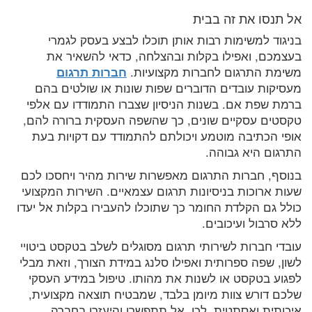
אל תנסו את זה בבית
בניגוד למשימות רבות אותן תוכלו לבצע בעסק לגמרי
בעצמכם, ואפילו בקלות ובהצלחה, כדאי להשאיר את
משימת התרגום לחברות מקצועיות.
חברות תרגום
מעסיקות עובדים הדוברים שפות שונות או שולטים בהם
ברמת שפת אם. בשנות הניסיון שצברו התמודדו עם אלפי
טקסטים עסקיים שונים, כך שהשפה העסקית ברורה להם,
אופי הכתיבה מוטמע ויכולתם להתמודד עם דקויות בעת
התרגום היא גבוהה.
בנוסף, חברות התרגום מאפשרות שירות מהיר ויחסכו לכם
שעות ארוכות בניסיונות תרגום עצמאיים. השירות המקצועי
כולל גם הקלדת החומר כך שתוכלו להעבירו בקלות אל יעדו
ללא סרבול ועיכובים.
עובדי חברות לשירותי תרגום מסוגלים לשלב בטקסט ביטויי
לשון, שפה ספרותית ואפילו סלנג במידת הצורך, וזאת מבלי
לפגוע בטקסט או לשנות את מהותו. טיפול במידע העסקי
שלכם דורש צוות מיומן בלבד, שמבטיח תוצאה מקצועית,
איכותית ואסתטית. לכן, אל תתפשרו והיעזרו בחברה