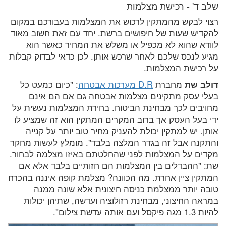
שלב ד' - רכישת מצלמות
רצוי לבקש מהמתקין לרכוש את המצלמות בעבורכם במקום
להקדיש שעות של חיפושים ברשת. יחד עם זאת חשוב מאוד
לוודא שהוא לא מכפיל או משלש את המחיר כאשר הוא
מגיע לנכס שלכם לאחר שרכש אותן. לכן כדאי לבדוק קבלות
על רכישת המצלמות.
דולב שת
מחברת
D.R מערכות אבטחה
: "כיום כמעט כל
בעלי עסק מתקינים מצלמות אבטחה גם אם הם אינם
מחויבים לכך מבחינת הביטוח. בחירת המצלמות נעשית על
ידי בעל העסק אך ברוב המקרים המתקין הוא זה שמציע לו
אותן. יש למתקין יכולת להעניק מחיר טוב יותר על קנייה
והתקנה אבל זה בגדר המלצה בלבד". מומלץ לעשות מחקר
מקדים על המצלמות לפני שהחלטתם באיזו מצלמה לבחור.
שת: "ההבדלים בין המצלמות הם חזותיים בלבד אלא אם
המתקין ציין אחרת. מה הכוונה? מצלמת קופה איננה בהכרח
טובה יותר ממצלמת כניסה חיצונית אלא שונה ממנה
במראה החיצוני, מבחינת רזולוציה ועדשה, שתיהן יכולות
להיות 1.3 מגה פיקסל ועם אותה עדשת צילום".