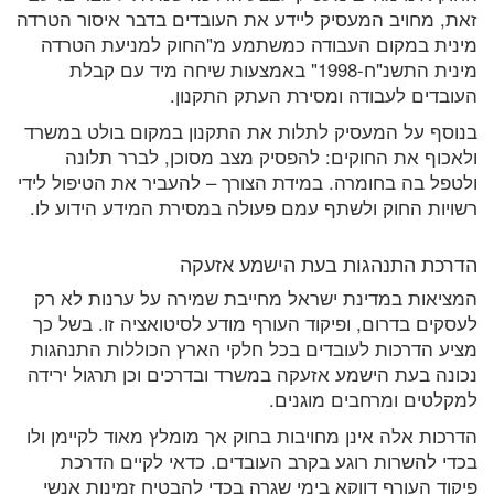
זאת, מחויב המעסיק ליידע את העובדים בדבר איסור הטרדה
מינית במקום העבודה כמשתמע מ"החוק למניעת הטרדה
מינית התשנ"ח-1998" באמצעות שיחה מיד עם קבלת
העובדים לעבודה ומסירת העתק התקנון.
בנוסף על המעסיק לתלות את התקנון במקום בולט במשרד
ולאכוף את החוקים: להפסיק מצב מסוכן, לברר תלונה
ולטפל בה בחומרה. במידת הצורך – להעביר את הטיפול לידי
רשויות החוק ולשתף עמם פעולה במסירת המידע הידוע לו.
הדרכת התנהגות בעת הישמע אזעקה
המציאות במדינת ישראל מחייבת שמירה על ערנות לא רק
לעסקים בדרום, ופיקוד העורף מודע לסיטואציה זו. בשל כך
מציע הדרכות לעובדים בכל חלקי הארץ הכוללות התנהגות
נכונה בעת הישמע אזעקה במשרד ובדרכים וכן תרגול ירידה
למקלטים ומרחבים מוגנים.
הדרכות אלה אינן מחויבות בחוק אך מומלץ מאוד לקיימן ולו
בכדי להשרות רוגע בקרב העובדים. כדאי לקיים הדרכת
פיקוד העורף דווקא בימי שגרה בכדי להבטיח זמינות אנשי