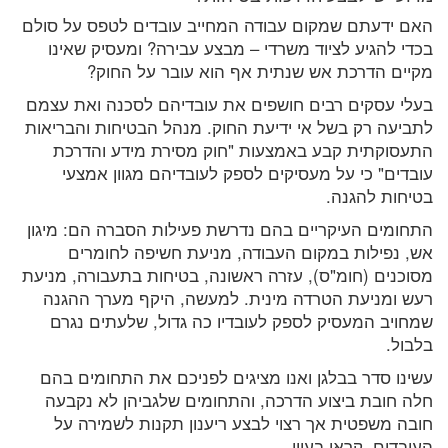
האם ידעתם שמקום עבודה המחייב עובדים לטפס על סולם
בכדי להגיע לציוד משרדי – מבצע עבירה? ומעסיק שאינו
מקיים הדרכת אש שנתית אף הוא עובר על החוק?
בעלי עסקים רבים חושפים את עובדיהם לסכנה ואת עצמם
לתביעה רק בשל אי ידיעת החוק. מנהל הבטיחות והבריאות
התעסוקתית קבע באמצעות "חוק מסירת מידע והדרכת
עובדים" כי על מעסיקים לספק לעובדיהם מגוון אמצעי
בטיחות להגנה.
התחומים העיקריים בהם נדרשת פעילות הסברה הם: מיגון
אש, נפילות במקום העבודה, מניעת חשיפה לחומרים
מסוכנים (חומ"ס), עזרה ראשונה, בטיחות בתעבורה, מניעת
רעש ומניעת הטרדה מינית. למעשה, היקף מערך ההגנה
שמחויב המעסיק לספק לעובדיו כה גדול, שלעתים נגרם
בלבול.
עשינו סדר בבלגן ואנו מציגים לפניכם את התחומים בהם
חלה חובת ביצוע הדרכה, והתחומים שלגביהן לא נקבעה
חובה משפטית אך רצוי לבצע ריענון תקנות לשמירה על
העובדים. קראו בעיון.