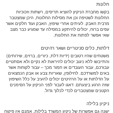
חלונות
בקשו מחברת הניקיון להוציא תריסים, רשתות וזכוכיות
החלונות לשטיפה וכן את מסילות החלונות, היכן שמצטבר
מרבית האבק. לעיתים אחרי שיפוץ, האבק ועוד חלקים אשר
עפים ברוח, יכולים להיתקע במסילה עד שמגיע כבר מצב
שאי אפשר לפתוח את החלונות.
דלתות, כלים סניטריים ושאר רהיטים
משטחים שהיו רטובים (ידיות דלת, כיורים, ברזים, שירותים)
והתייבשו ללא ניגוב יכולים להיראות לא נקיים ולא אסתטיים
עבורכם, עבור העובדים או חמור מכך – עבור לקוחות אשר
באים למשרדכם. לחילופין, שאריות צבע או אבק הנמצאים
על הדלתות או על הרהיטים יכולים להעיב על כלל השיפוץ
שזה הרגע ביצעתם. דאגו לעבור לפני הניקיון על הסימנים
הקטנים שמצטברים לכדי לכלוך גדול.
ניקיון בלילה
ישנה גם אפשרות של ניקיון המשרד בלילות, אמנם אין פיקוח