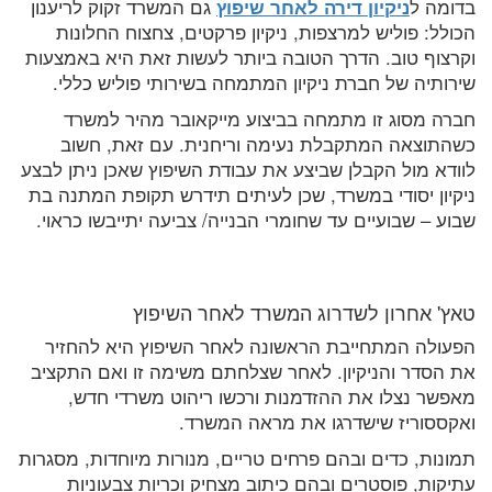
בדומה ל
ניקיון דירה לאחר שיפוץ
גם המשרד זקוק לריענון
הכולל: פוליש למרצפות, ניקיון פרקטים, צחצוח החלונות
וקרצוף טוב. הדרך הטובה ביותר לעשות זאת היא באמצעות
שירותיה של חברת ניקיון המתמחה בשירותי פוליש כללי.
חברה מסוג זו מתמחה בביצוע מייקאובר מהיר למשרד
כשהתוצאה המתקבלת נעימה וריחנית. עם זאת, חשוב
לוודא מול הקבלן שביצע את עבודת השיפוץ שאכן ניתן לבצע
ניקיון יסודי במשרד, שכן לעיתים תידרש תקופת המתנה בת
שבוע – שבועיים עד שחומרי הבנייה/ צביעה יתייבשו כראוי.
טאץ' אחרון לשדרוג המשרד לאחר השיפוץ
הפעולה המתחייבת הראשונה לאחר השיפוץ היא להחזיר
את הסדר והניקיון. לאחר שצלחתם משימה זו ואם התקציב
מאפשר נצלו את ההזדמנות ורכשו ריהוט משרדי חדש,
ואקססוריז שישדרגו את מראה המשרד.
תמונות, כדים ובהם פרחים טריים, מנורות מיוחדות, מסגרות
עתיקות, פוסטרים ובהם כיתוב מצחיק וכריות צבעוניות